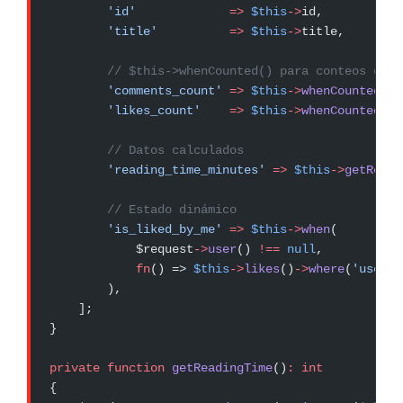
        'id'
             =>
 $this
->
id,
        'title'
          =>
 $this
->
title,
        // $this->whenCounted() para conteos con 
        'comments_count'
 =>
 $this
->
whenCounted
(
'c
        'likes_count'
    =>
 $this
->
whenCounted
(
'l
        // Datos calculados
        'reading_time_minutes'
 =>
 $this
->
getReadi
        // Estado dinámico
        'is_liked_by_me'
 =>
 $this
->
when
(
            $request
->
user
() 
!==
 null
,
            fn
() => 
$this
->
likes
()
->
where
(
'user_i
        ),
    ];
}
private
 function
 getReadingTime
()
:
 int
{