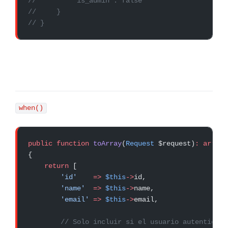
//         "is_admin": false
//     }
// }
when()
public
 function
 toArray
(
Request
 $request)
:
 array
{
    return
 [
        'id'
    =>
 $this
->
id,
        'name'
  =>
 $this
->
name,
        'email'
 =>
 $this
->
email,
        // Solo incluir si el usuario autenticado