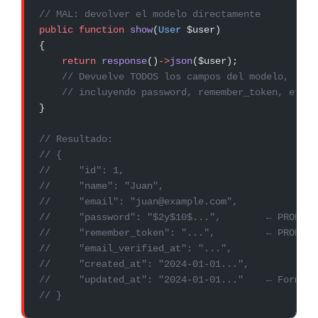
// MAL: devolver el modelo directamente
public
 function
 show
(
User
 $user)
{
    return
 response
()
->
json
($user);
    // Devuelve TODOS los campos del modelo,
    // incluyendo password, remember_token, etc.
}
// Resultado:
// {
//     "id": 1,
//     "name": "Juan",
//     "email": "juan@example.com",
//     "password": "$2y$10$...",        ← PROBLEM
//     "remember_token": "...",         ← PROBLEM
//     "email_verified_at": "...",
//     "created_at": "2024-01-01...",
//     "updated_at": "2024-01-01..."    ← Formato
// }