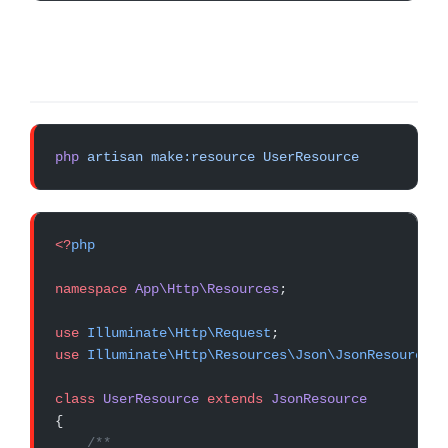
php
 artisan
 make:resource
 UserResource
<?
php
namespace
 App\Http\Resources
;
use
 Illuminate\Http\Request
;
use
 Illuminate\Http\Resources\Json\JsonResource
;
class
 UserResource
 extends
 JsonResource
{
    /**