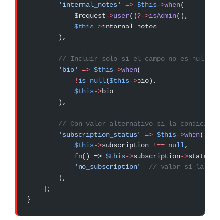
        'internal_notes'
 =>
 $this
->
when
(
            $request
->
user
()
?->
isAdmin
(),
            $this
->
internal_notes
        ),
        // Incluir solo si el campo no es null
        'bio'
 =>
 $this
->
when
(
            !
is_null
(
$this
->
bio),
            $this
->
bio
        ),
        // Con valor alternativo si la condición 
        'subscription_status'
 =>
 $this
->
when
(
            $this
->
subscription 
!==
 null
,
            fn
() => 
$this
->
subscription
->
status,
            'no_subscription'
  // Valor si la con
        ),
    ];
}