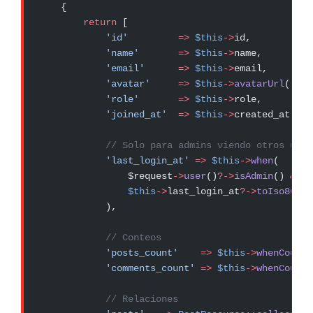
    {
        return
 [
            'id'
         =>
 $this
->
id,
            'name'
       =>
 $this
->
name,
            'email'
      =>
 $this
->
email,
            'avatar'
     =>
 $this
->
avatarUrl
(),
            'role'
       =>
 $this
->
role,
            'joined_at'
  =>
 $this
->
created_at
->
to
            // Solo para admins viendo otros usua
            'last_login_at'
 =>
 $this
->
when
(
                $request
->
user
()
?->
isAdmin
() 
&&
 $
                $this
->
last_login_at
?->
toIso8601S
            ),
            // Conteos
            'posts_count'
    =>
 $this
->
whenCounte
            'comments_count'
 =>
 $this
->
whenCounte
            // Relaciones