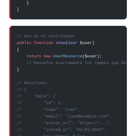
    }
}
// Uso en el controlador
public
 function
 show
(
User
 $user)
{
    return
 new
 UserResource
($user);
    // Devuelve exactamente los campos que defini
}
// Resultado:
// {
//     "data": {
//         "id": 1,
//         "name": "Juan",
//         "email": "juan@example.com",
//         "avatar_url": "https://...",
//         "joined_at": "01/01/2024",