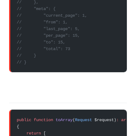
//     },
//     "meta": {
//         "current_page": 1,
//         "from": 1,
//         "last_page": 5,
//         "per_page": 15,
//         "to": 15,
//         "total": 73
//     }
// }
public
 function
 toArray
(
Request
 $request)
:
 array
{
    return
 [