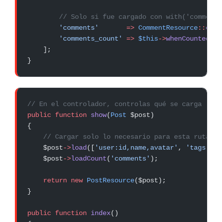
        // Solo si fue cargado con with('comments
        'comments'
       =>
 CommentResource
::
coll
        'comments_count'
 =>
 $this
->
whenCounted
(
'c
    ];
}
// En el controlador, controlas qué se carga
public
 function
 show
(
Post
 $post)
{
    // Cargar solo lo necesario para esta ruta
    $post
->
load
([
'user:id,name,avatar'
, 
'tags'
, 
'
    $post
->
loadCount
(
'comments'
);
    return
 new
 PostResource
($post);
}
public
 function
 index
()