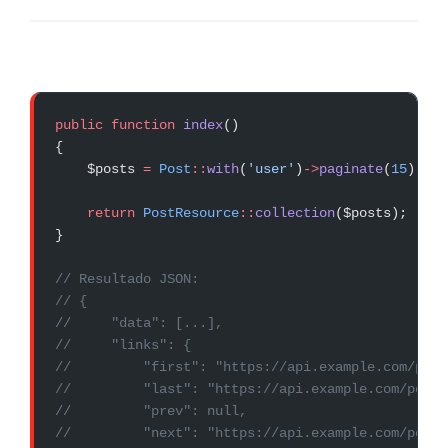
public
 function
 index
()
{
    $posts 
=
 Post
::
with
(
'user'
)
->
paginate
(
15
);
    return
 PostResource
::
collection
($posts);
}
// Resultado JSON:
// {
//     "data": [...],
//     "links": {
//         "first": "https://api.example.com/post
//         "last": "https://api.example.com/posts
//         "prev": null,
//         "next": "https://api.example.com/posts