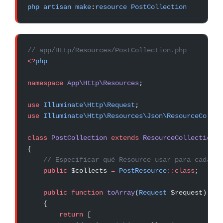
php
 artisan
 make
:
resource
 PostCollection
// app/Http/Resources/PostCollection.php
<?
php
namespace
 App\Http\Resources
;
use
 Illuminate\Http\Request
;
use
 Illuminate\Http\Resources\Json\ResourceCollec
class
 PostCollection
 extends
 ResourceCollection
{
    // Especificar qué Resource usar para cada it
    public
 $collects 
=
 PostResource
::class
;
    public
 function
 toArray
(
Request
 $request)
:
 ar
    {
        return
 [