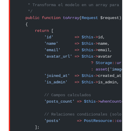
     * Transforma el modelo en un array para la r
     */
    public
 function
 toArray
(
Request
 $request)
:
 ar
    {
        return
 [
            'id'
         =>
 $this
->
id,
            'name'
       =>
 $this
->
name,
            'email'
      =>
 $this
->
email,
            'avatar_url'
 =>
 $this
->
avatar
                                ?
 Storage
::
url
(
$t
                                :
 asset
(
'images/d
            'joined_at'
  =>
 $this
->
created_at
->
fo
            'is_admin'
   =>
 $this
->
is_admin,
            // Campos calculados
            'posts_count'
 =>
 $this
->
whenCounted
(
'
            // Relaciones condicionales (solo si 
            'posts'
       =>
 PostResource
::
collec
        ];