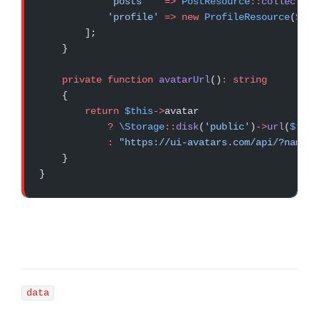
            'posts'
   =>
 PostResource
::
collection
            'profile'
 =>
 new
 ProfileResource
(
$thi
        ];
    }
    private
 function
 avatarUrl
()
:
 string
    {
        return
 $this
->
avatar
            ?
 \Storage
::
disk
(
'public'
)
->
url
(
$this
            :
 "https://ui-avatars.com/api/?name="
    }
}
data