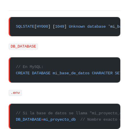
SQLSTATE
[
HY000
] [
1049
] 
Unknown
 database
 'mi_base_
DB_DATABASE
// En MySQL:
CREATE
 DATABASE
 mi_base_de_datos
 CHARACTER
 SET
 ut
.env
// Si la base de datos se llama "mi_proyecto_db" 
DB_DATABASE
=
mi_proyecto_db
  // Nombre exacto de l