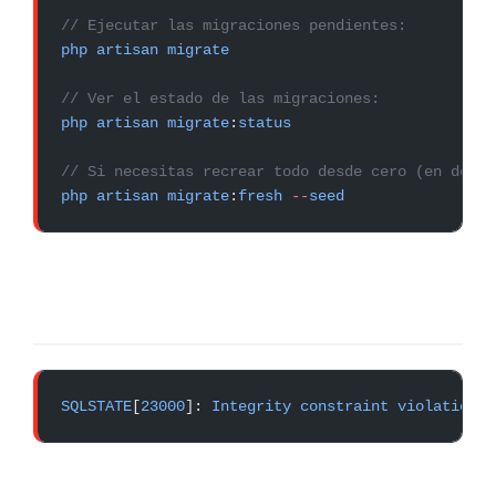
// Ejecutar las migraciones pendientes:
php
 artisan
 migrate
// Ver el estado de las migraciones:
php
 artisan
 migrate
:
status
// Si necesitas recrear todo desde cero (en desar
php
 artisan
 migrate
:
fresh
 --
seed
SQLSTATE
[
23000
]: 
Integrity
 constraint
 violation
: 