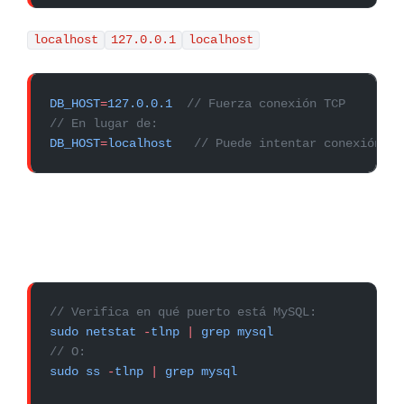
localhost
127.0.0.1
localhost
DB_HOST
=
127.0.0.1
  // Fuerza conexión TCP
// En lugar de:
DB_HOST
=
localhost
   // Puede intentar conexión po
// Verifica en qué puerto está MySQL:
sudo
 netstat
 -
tlnp
 |
 grep
 mysql
// O:
sudo
 ss
 -
tlnp
 |
 grep
 mysql