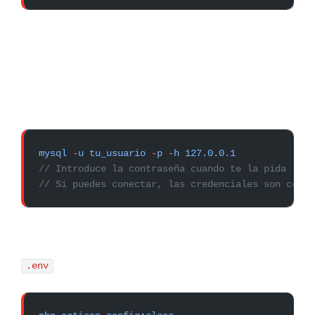
mysql
 -
u
 tu_usuario
 -
p
 -
h
 127.0.0.1
// Introduce la contraseña cuando te la pida
// Si puedes conectar, las credenciales son corre
.env