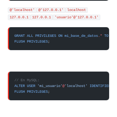
@'localhost'
@'127.0.0.1'
localhost
127.0.0.1
127.0.0.1
'usuario'@'127.0.0.1'
GRANT
 ALL
 PRIVILEGES
 ON
 mi_base_de_datos
.
*
 TO
 'mi
FLUSH
 PRIVILEGES
;
// En MySQL:
ALTER
 USER
 'mi_usuario'
@
'localhost'
 IDENTIFIED
 BY
FLUSH
 PRIVILEGES
;