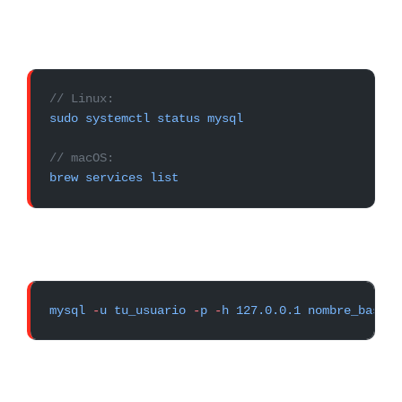
// Linux:
sudo
 systemctl
 status
 mysql
// macOS:
brew
 services
 list
mysql
 -
u
 tu_usuario
 -
p
 -
h
 127.0.0.1
 nombre_base_d