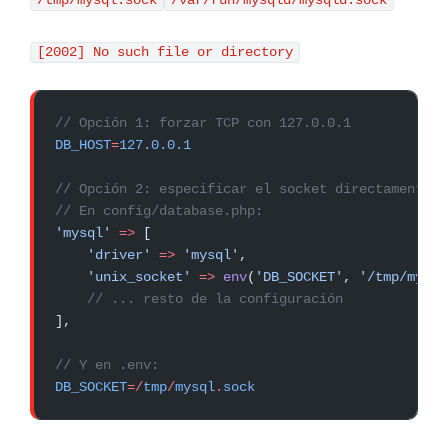
/tmp/mysql.sock
/var/run/mysqld/mysqld.sock
[2002] No such file or directory
// Opción 1: forzar TCP con 127.0.0.1
DB_HOST
=
127.0.0.1
// Opción 2: especificar el socket directamente
// En config/database.php:
'mysql'
 =>
 [
    'driver'
 =>
 'mysql'
,
    'unix_socket'
 =>
 env
(
'DB_SOCKET'
, 
'/tmp/mysql
    // ... resto de la configuración
],
// Y en .env:
DB_SOCKET
=/
tmp
/
mysql
.
sock