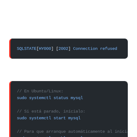
SQLSTATE
[
HY000
] [
2002
] 
Connection
 refused
// En Ubuntu/Linux:
sudo
 systemctl
 status
 mysql
// Si está parado, inícialo:
sudo
 systemctl
 start
 mysql
// Para que arranque automáticamente al iniciar e