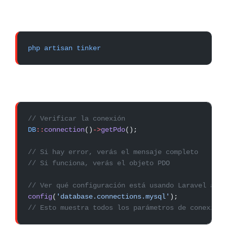
php
 artisan
 tinker
// Verificar la conexión
DB
::
connection
()
->
getPdo
();
// Si hay error, verás el mensaje completo
// Si funciona, verás el objeto PDO
// Ver qué configuración está usando Laravel actu
config
(
'database.connections.mysql'
);
// Esto muestra todos los parámetros de conexión 