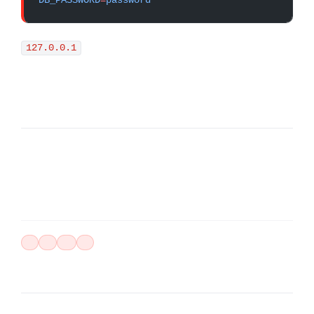
127.0.0.1
LARAVEL
ERRORES
BASE-DE-DATOS
MYSQL