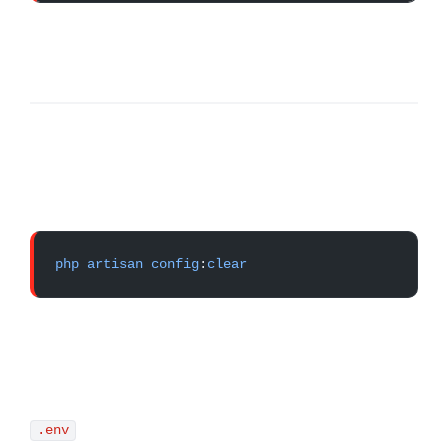
php
 artisan
 config
:
clear
.env