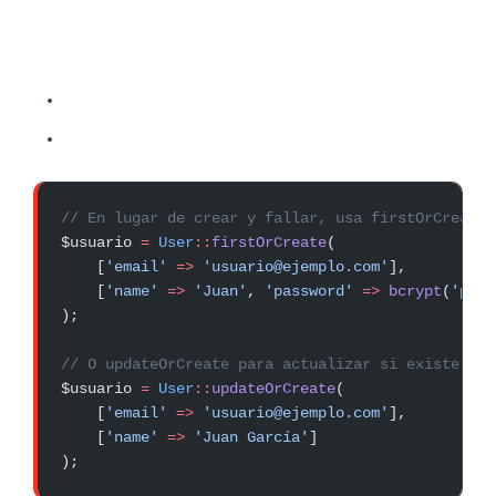
En Laravel, esto suele ocurrir cuando:
// En lugar de crear y fallar, usa firstOrCreate:
$usuario 
=
 User
::
firstOrCreate
(
    [
'email'
 =>
 'usuario@ejemplo.com'
],
    [
'name'
 =>
 'Juan'
, 
'password'
 =>
 bcrypt
(
'pass
);
// O updateOrCreate para actualizar si existe:
$usuario 
=
 User
::
updateOrCreate
(
    [
'email'
 =>
 'usuario@ejemplo.com'
],
    [
'name'
 =>
 'Juan García'
]
);