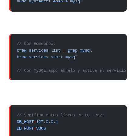
sudo
 systemctl
 enable
 mysql
// Con Homebrew:
brew
 services
 list
 |
 grep
 mysql
brew
 services
 start
 mysql
// Con MySQL.app: ábrelo y activa el servicio des
// Verifica estas líneas en tu .env:
DB_HOST
=
127.0.0.1
DB_PORT
=
3306