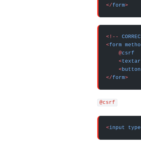
</
form
>
<!--
 CORREC
<
form
 metho
    @
csrf
    <
textar
    <
button
</
form
>
@csrf
<
input
 type