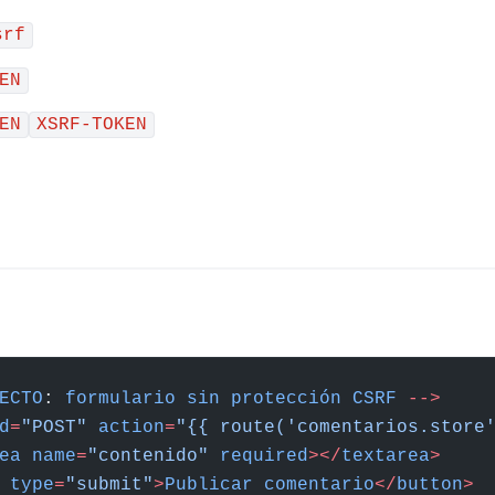
srf
EN
EN
XSRF-TOKEN
ECTO
: 
formulario
 sin
 protección
 CSRF
 -->
d
=
"POST"
 action
=
"{{ route('comentarios.store
ea
 name
=
"contenido"
 required
></
textarea
>
 type
=
"submit"
>
Publicar
 comentario
</
button
>