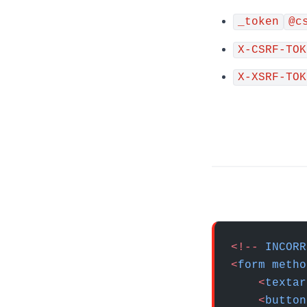
_token
@c
X-CSRF-TOK
X-XSRF-TOK
<!--
 INCORR
<
form
 metho
    <
textar
    <
button