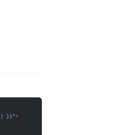
') }}"
>