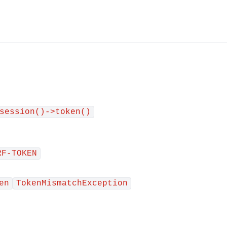
session()->token()
RF-TOKEN
en
TokenMismatchException