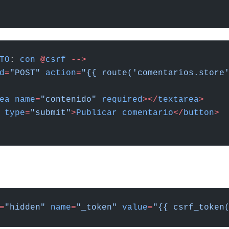
TO
: 
con
 @
csrf
 -->
d
=
"POST"
 action
=
"{{ route('comentarios.store
ea
 name
=
"contenido"
 required
></
textarea
>
 type
=
"submit"
>
Publicar
 comentario
</
button
>
=
"hidden"
 name
=
"_token"
 value
=
"{{ csrf_token