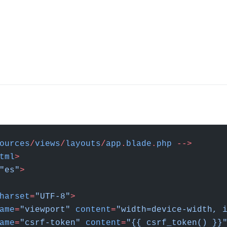
ources
/
views
/
layouts
/
app
.
blade
.
php
 -->
tml
>
"es"
>
harset
=
"UTF-8"
>
ame
=
"viewport"
 content
=
"width=device-width, 
ame
=
"csrf-token"
 content
=
"{{ csrf_token() }}