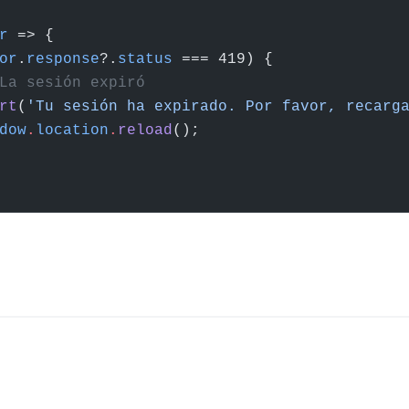
r
 => {
or
.
response
?.
status
 === 419) {
La sesión expiró
rt
(
'Tu sesión ha expirado. Por favor, recarg
dow
.
location
.
reload
();