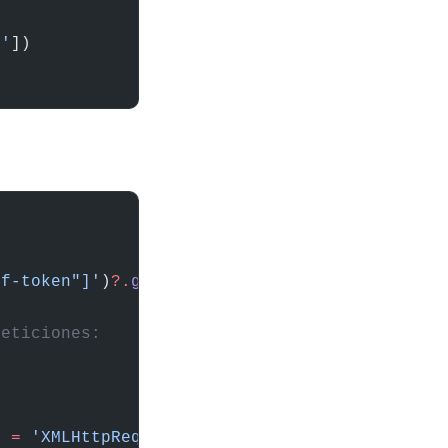
s'
])
rf-token"]'
)
?
.
getAttribute
(
'content'
);
peticiones:
] 
=
 'XMLHttpRequest'
;