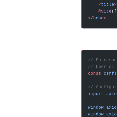
    <
title
>
    @
vite
([
</
head
>
// En resou
// Leer el 
const
 csrfT
// Configur
import
 axio
window
.
axio
window
.
axio