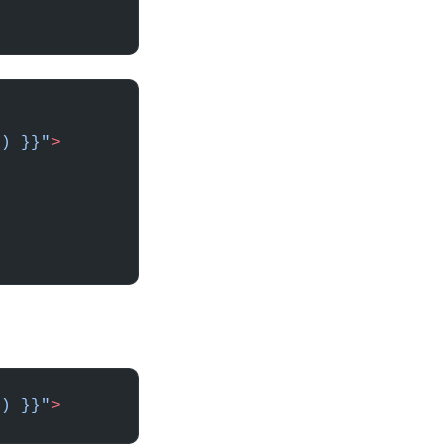
') }}"
>
() }}"
>