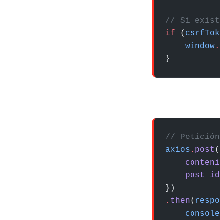
// Si exist
if
 (
csrfTok
    window
.
}
// Petición
axios
.
post
(
    conteni
    post_id
})
.
then
(
respo
    console