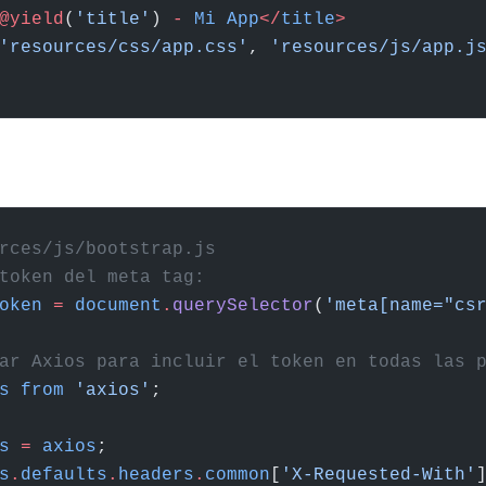
@yield
(
'title'
) 
-
 Mi
 App
</
title
>
'resources/css/app.css'
, 
'resources/js/app.j
rces/js/bootstrap.js
token del meta tag:
oken
 =
 document
.
querySelector
(
'meta[name="cs
ar Axios para incluir el token en todas las 
s
 from
 'axios'
;
s
 =
 axios
;
s
.
defaults
.
headers
.
common
[
'X-Requested-With'