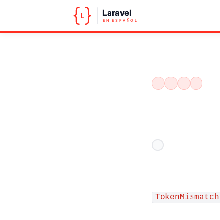
LARAVEL
ERRORES
CSRF
SESION
TokenMismatch