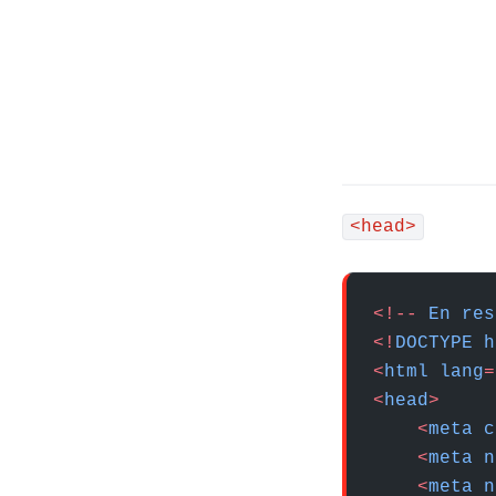
<head>
<!--
 En
 res
<!
DOCTYPE
 h
<
html
 lang
=
<
head
>
    <
meta
 c
    <
meta
 n
    <
meta
 n