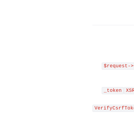
$request->
_token
XS
VerifyCsrfTok