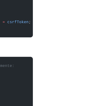
] 
=
 csrfToken
;
amente:
;