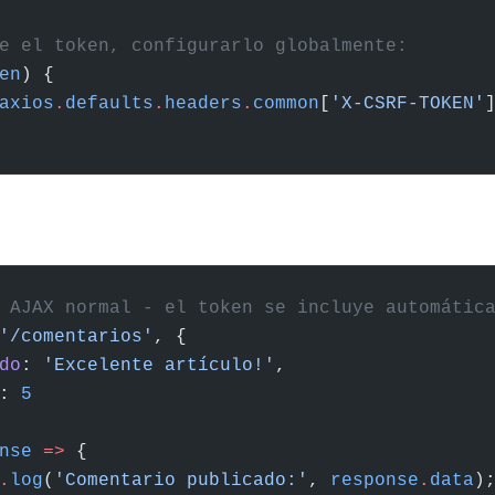
e el token, configurarlo globalmente:
en
) {
axios
.
defaults
.
headers
.
common
[
'X-CSRF-TOKEN'
 AJAX normal - el token se incluye automátic
'/comentarios'
, {
do
: 
'Excelente artículo!'
,
: 
5
nse
 =>
 {
.
log
(
'Comentario publicado:'
, 
response
.
data
)