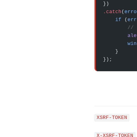
})
.
catch
(
erro
    if
 (
err
        // 
        ale
        win
    }
});
XSRF-TOKEN
X-XSRF-TOKEN