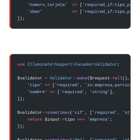
    'numero_tarjeta'
  =>
 [
'required_if:tipo_pago,
    'iban'
            =>
 [
'required_if:tipo_pago,
]);
use
 Illuminate\Support\Facades\Validator
;
$validator 
=
 Validator
::
make
($request
->
all
(), [
    'tipo'
 =>
 [
'required'
, 
'in:empresa,particular
    'nombre'
 =>
 [
'required'
, 
'string'
],
]);
$validator
->
sometimes
(
'cif'
, [
'required'
, 
'string
    return
 $input
->
tipo 
===
 'empresa'
;
});