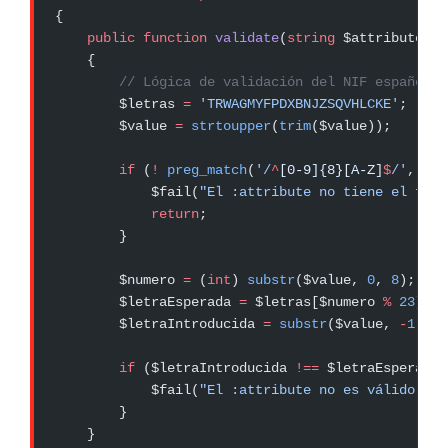
{
    public
 function
 validate
(
string
 $attribute, 
m
    {
        // Lógica de validación del NIF español
        $letras 
=
 'TRWAGMYFPDXBNJZSQVHLCKE'
;
        $value 
=
 strtoupper
(
trim
($value));
        if
 (
!
 preg_match
(
'/
^
[0-9]{8}[A-Z]
$
/'
, $va
            $fail(
"El :attribute no tiene el form
            return
;
        }
        $numero 
=
 (
int
) 
substr
($value, 
0
, 
8
);
        $letraEsperada 
=
 $letras[$numero 
%
 23
];
        $letraIntroducida 
=
 substr
($value, 
-
1
);
        if
 ($letraIntroducida 
!==
 $letraEsperada)
            $fail(
"El :attribute no es válido."
);
        }
    }