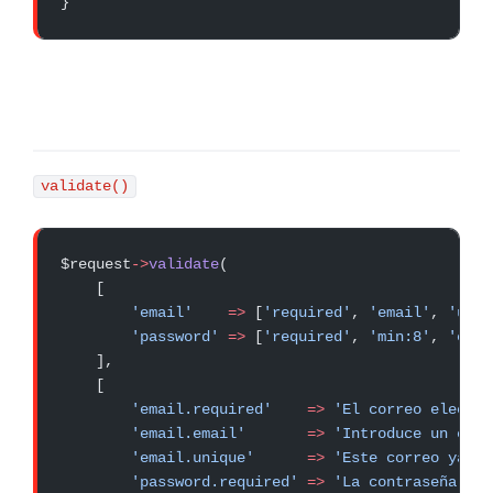
}
validate()
$request
->
validate
(
    [
        'email'
    =>
 [
'required'
, 
'email'
, 
'uniq
        'password'
 =>
 [
'required'
, 
'min:8'
, 
'conf
    ],
    [
        'email.required'
    =>
 'El correo electró
        'email.email'
       =>
 'Introduce un corr
        'email.unique'
      =>
 'Este correo ya es
        'password.required'
 =>
 'La contraseña es 