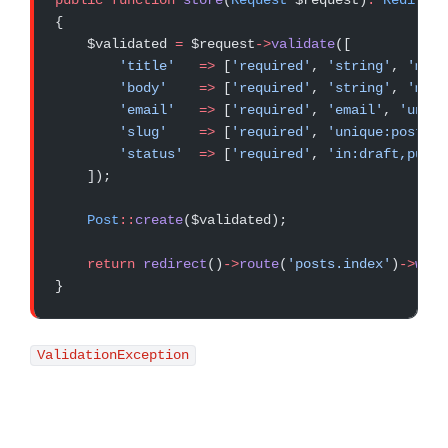
public
 function
 store
(
Request
 $request)
:
 Redirect
{
    $validated 
=
 $request
->
validate
([
        'title'
   =>
 [
'required'
, 
'string'
, 
'max:
        'body'
    =>
 [
'required'
, 
'string'
, 
'min:
        'email'
   =>
 [
'required'
, 
'email'
, 
'uniqu
        'slug'
    =>
 [
'required'
, 
'unique:posts,s
        'status'
  =>
 [
'required'
, 
'in:draft,publi
    ]);
    Post
::
create
($validated);
    return
 redirect
()
->
route
(
'posts.index'
)
->
with
}
ValidationException