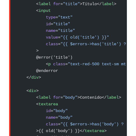
        <
label
 for
=
"title"
>Título</
label
>
        <
input
            type
=
"text"
            id
=
"title"
            name
=
"title"
            value
=
"{{ old('title') }}"
            class
=
"{{ $errors->has('title') ? 'bo
        >
        @error('title')
            <
p
 class
=
"text-red-500 text-sm mt-1"
>
        @enderror
    </
div
>
    <
div
>
        <
label
 for
=
"body"
>Contenido</
label
>
        <
textarea
            id
=
"body"
            name
=
"body"
            class
=
"{{ $errors->has('body') ? 'bor
        >{{ old('body') }}</
textarea
>