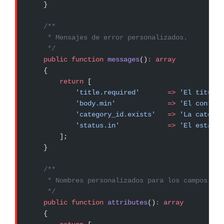
    }
    /**
     * Mensajes de error personalizados.
     */
    public
 function
 messages
()
:
 array
    {
        return
 [
            'title.required'
       =>
 'El título 
            'body.min'
             =>
 'El conteni
            'category_id.exists'
   =>
 'La categor
            'status.in'
            =>
 'El estado 
        ];
    }
    /**
     * Nombres personalizados para los campos.
     */
    public
 function
 attributes
()
:
 array
    {