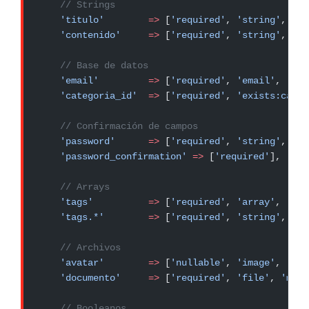
    // Strings
    'titulo'
        =>
 [
'required'
, 
'string'
, 
'mi
    'contenido'
     =>
 [
'required'
, 
'string'
, 
'mi
    // Base de datos
    'email'
         =>
 [
'required'
, 
'email'
, 
'uni
    'categoria_id'
  =>
 [
'required'
, 
'exists:categ
    // Confirmación de campos
    'password'
      =>
 [
'required'
, 
'string'
, 
'mi
    'password_confirmation'
 =>
 [
'required'
],
    // Arrays
    'tags'
          =>
 [
'required'
, 
'array'
, 
'min
    'tags.*'
        =>
 [
'required'
, 
'string'
, 
'ma
    // Archivos
    'avatar'
        =>
 [
'nullable'
, 
'image'
, 
'mim
    'documento'
     =>
 [
'required'
, 
'file'
, 
'mime
    // Booleanos