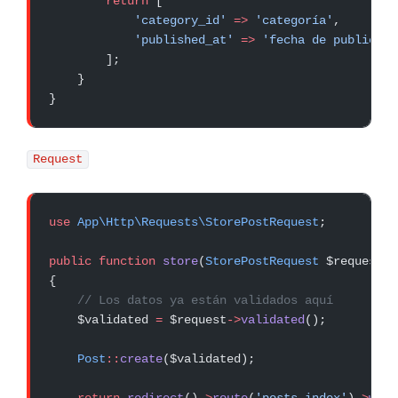
        return
 [
            'category_id'
 =>
 'categoría'
,
            'published_at'
 =>
 'fecha de publicaci
        ];
    }
}
Request
use
 App\Http\Requests\StorePostRequest
;
public
 function
 store
(
StorePostRequest
 $request)
:
{
    // Los datos ya están validados aquí
    $validated 
=
 $request
->
validated
();
    Post
::
create
($validated);
    return
 redirect
()
->
route
(
'posts.index'
)
->
with