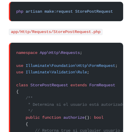
php
 artisan
 make:request
 StorePostRequest
app/Http/Requests/StorePostRequest.php
namespace
 App\Http\Requests
;
use
 Illuminate\Foundation\Http\FormRequest
;
use
 Illuminate\Validation\Rule
;
class
 StorePostRequest
 extends
 FormRequest
{
    /**
     * Determina si el usuario está autorizado a 
     */
    public
 function
 authorize
()
:
 bool
    {
        // Retorna true si cualquier usuario pued