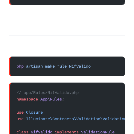
php
 artisan
 make:rule
 NifValido
// app/Rules/NifValido.php
namespace
 App\Rules
;
use
 Closure
;
use
 Illuminate\Contracts\Validation\ValidationRul
class
 NifValido
 implements
 ValidationRule