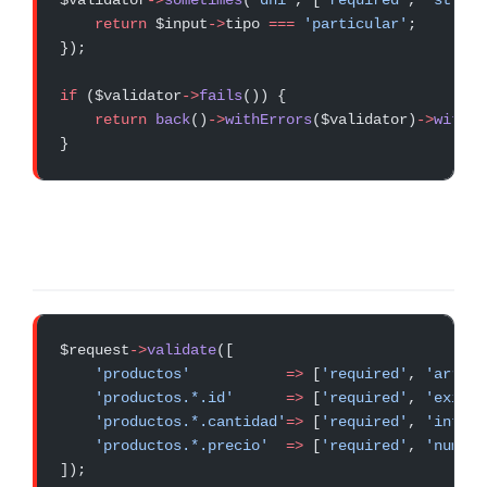
$validator
->
sometimes
(
'dni'
, [
'required'
, 
'string
    return
 $input
->
tipo 
===
 'particular'
;
});
if
 ($validator
->
fails
()) {
    return
 back
()
->
withErrors
($validator)
->
withIn
}
$request
->
validate
([
    'productos'
           =>
 [
'required'
, 
'array'
    'productos.*.id'
      =>
 [
'required'
, 
'exists
    'productos.*.cantidad'
=>
 [
'required'
, 
'intege
    'productos.*.precio'
  =>
 [
'required'
, 
'numeri
]);