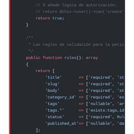
        // O añade lógica de autorización:
        // return $this->user()->can('create', Po
        return
 true
;
    }
    /**
     * Las reglas de validación para la petición.
     */
    public
 function
 rules
()
:
 array
    {
        return
 [
            'title'
       =>
 [
'required'
, 
'string
            'slug'
        =>
 [
'required'
, 
'string
            'body'
        =>
 [
'required'
, 
'string
            'category_id'
 =>
 [
'required'
, 
'exists
            'tags'
        =>
 [
'nullable'
, 
'array'
            'tags.*'
      =>
 [
'exists:tags,id'
],
            'status'
      =>
 [
'required'
, 
Rule
::
i
            'published_at'
=>
 [
'nullable'
, 
'date'
]
        ];