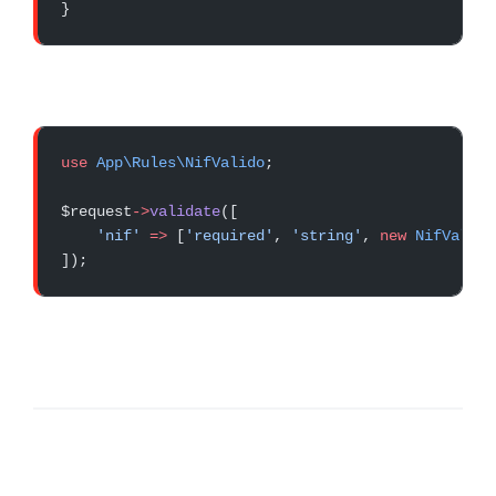
}
use
 App\Rules\NifValido
;
$request
->
validate
([
    'nif'
 =>
 [
'required'
, 
'string'
, 
new
 NifValido
]);