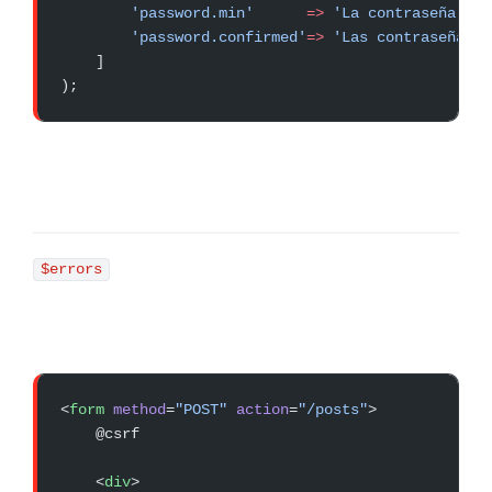
        'password.min'
      =>
 'La contraseña deb
        'password.confirmed'
=>
 'Las contraseñas n
    ]
);
$errors
<
form
 method
=
"POST"
 action
=
"/posts"
>
    @csrf
    <
div
>