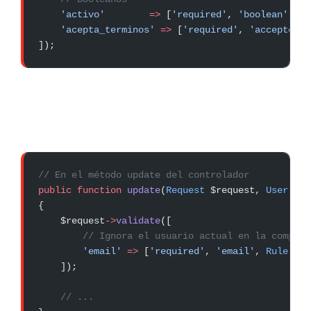
    'activo'
        =>
 [
'required'
, 
'boolean'
],
    'acepta_terminos'
 =>
 [
'required'
, 
'accepted'
]
]);
// En el método update del controlador
public
 function
 update
(
Request
 $request, 
User
 $us
{
    $request
->
validate
([
        // Ignora el usuario actual en la comprob
        'email'
 =>
 [
'required'
, 
'email'
, 
Rule
::
un
    ]);
    // ...