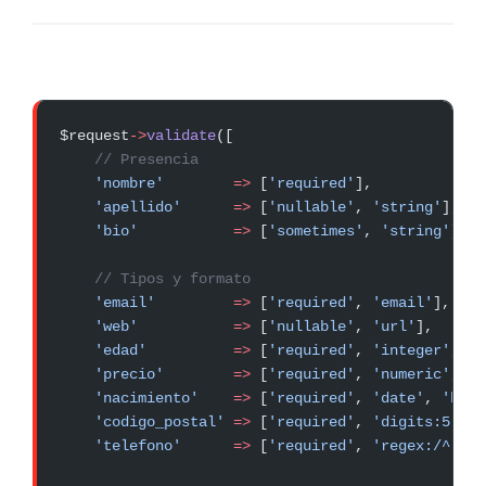
$request
->
validate
([
    // Presencia
    'nombre'
        =>
 [
'required'
],
    'apellido'
      =>
 [
'nullable'
, 
'string'
],   
    'bio'
           =>
 [
'sometimes'
, 
'string'
],  
    // Tipos y formato
    'email'
         =>
 [
'required'
, 
'email'
],
    'web'
           =>
 [
'nullable'
, 
'url'
],
    'edad'
          =>
 [
'required'
, 
'integer'
, 
'm
    'precio'
        =>
 [
'required'
, 
'numeric'
, 
'm
    'nacimiento'
    =>
 [
'required'
, 
'date'
, 
'befo
    'codigo_postal'
 =>
 [
'required'
, 
'digits:5'
],
    'telefono'
      =>
 [
'required'
, 
'regex:/^[0-9