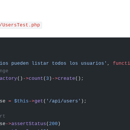
/UsersTest.php
ios pueden listar todos los usuarios'
, 
funct
nge
actory
()
->
count
(
3
)
->
create
();
se 
=
 $this
->
get
(
'/api/users'
);
rt
se
->
assertStatus
(
200
)