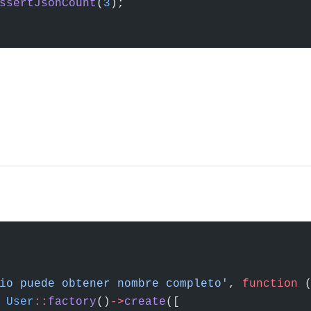
ssertJsonCount
(
3
);
io puede obtener nombre completo'
, 
function
 
 User
::
factory
()
->
create
([