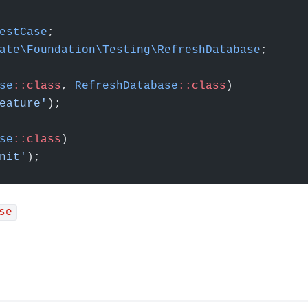
estCase
;
ate\Foundation\Testing\RefreshDatabase
;
se
::class
, 
RefreshDatabase
::class
)
eature'
);
se
::class
)
nit'
);
se