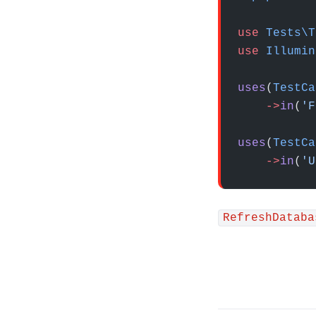
use
 Tests\T
use
 Illumin
uses
(
TestCa
    ->
in
(
'F
uses
(
TestCa
    ->
in
(
'U
RefreshDataba