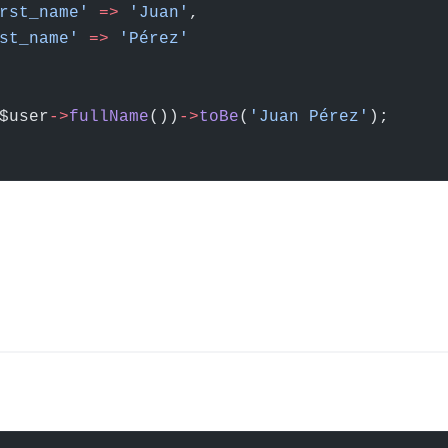
rst_name'
 =>
 'Juan'
,
st_name'
 =>
 'Pérez'
$user
->
fullName
())
->
toBe
(
'Juan Pérez'
);