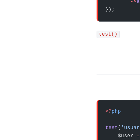
        ->
a
});
test()
<?
php
test
(
'usuar
    $user 
=