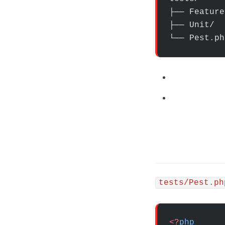
├── Feature
├── Unit/
└── Pest.ph
tests/Pest.ph
<?
php