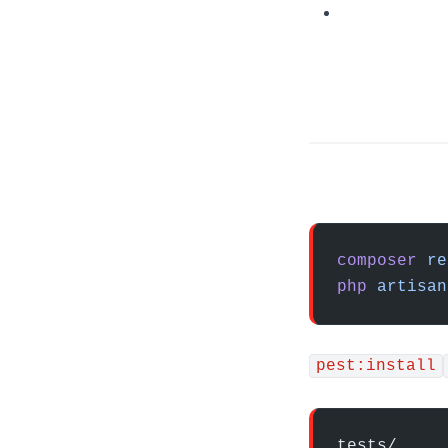
composer
 re
php
 artisan
pest:install
tests/