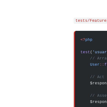
tests/Feature
<?
php
test
(
'usuar
    // Arra
    User
::
f
    // Act
    $respon
    // Asse
    $respon