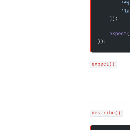
        'fi
        'la
    ]);
    expect
(
});
expect()
describe()