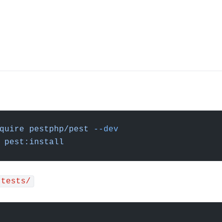
quire
 pestphp/pest
 --dev
 pest:install
tests/