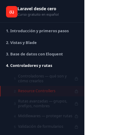
Laravel desde cero
{L}
Curso gratuito en español
1. Introducción y primeros pasos
2. Vistas y Blade
3. Base de datos con Eloquent
4. Controladores y rutas
Controladores — qué son y
1
cómo crearlos
Resource Controllers
2
Rutas avanzadas — grupos,
3
prefijos, nombres
Middlewares — proteger rutas
4
Validación de formularios
5