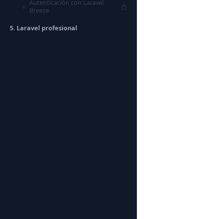
Autenticación con Laravel
6
Breeze
5. Laravel profesional