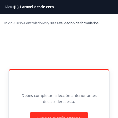
{L} Laravel desde cero
Menú
Inicio
›
Curso
›
Controladores y rutas
›
Validación de formularios
Debes completar la lección anterior antes
de acceder a esta.