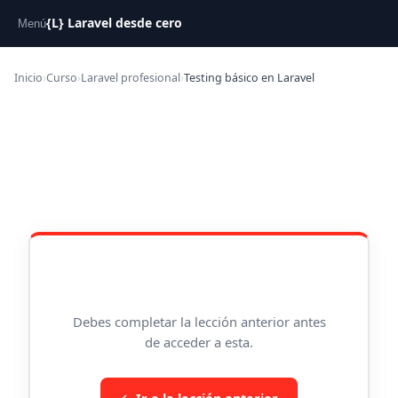
{L} Laravel desde cero
Menú
Inicio
›
Curso
›
Laravel profesional
›
Testing básico en Laravel
Debes completar la lección anterior antes
de acceder a esta.